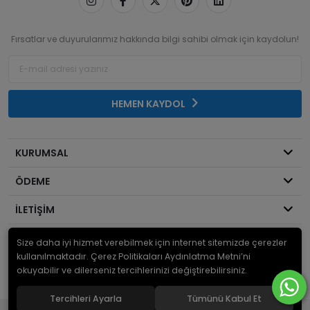
Fırsatlar ve duyurularımız hakkında bilgi sahibi olmak için kaydolun!
HEMEN KAYDOL
KURUMSAL
ÖDEME
İLETİŞİM
Size daha iyi hizmet verebilmek için internet sitemizde çerezler
© 2026
Mekanik Sepeti
. Bir Serdaroğlu A.Ş markasıdır ve tüm hakları
saklıdır.
kullanılmaktadır. Çerez Politikaları Aydınlatma Metni’ni
okuyabilir ve dilerseniz tercihlerinizi değiştirebilirsiniz.
Tercihleri Ayarla
Tümünü Kabul Et
®
Hipotenüs
Yeni Nesil E-Ticaret Sistemleri ile Hazırlanmıştır.