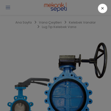
×
Gi
Y
/
Ana Sayfa
Vana Çeşitleri
Kelebek Vanalar
Ü
Lug Tip Kelebek Vana
O