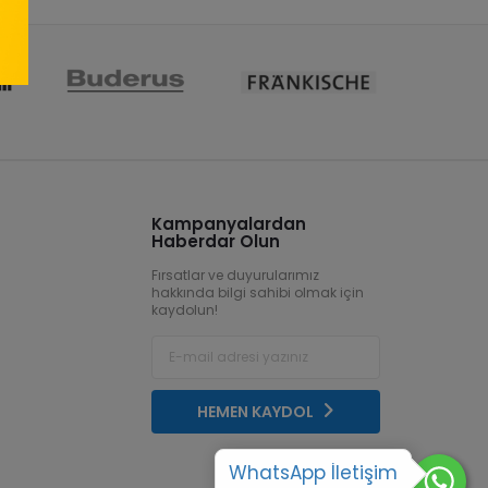
Kampanyalardan
Haberdar Olun
Fırsatlar ve duyurularımız
hakkında bilgi sahibi olmak için
kaydolun!
HEMEN KAYDOL
WhatsApp İletişim