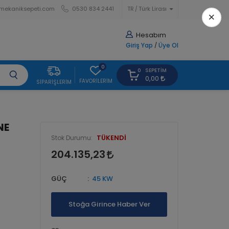
mekaniksepeti.com
0530 834 2441
TR
Türk Lirası
×
Hesabım
Giriş Yap
/
Üye Ol
0
SEPETIM
0
0,00
FAVORILERIM
SIPARIŞLERIM
NE
TÜKENDİ
Stok Durumu:
204.135,23
GÜÇ
45 KW
Stoğa Girince Haber Ver