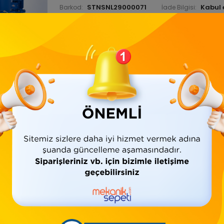
STNSNL29000071
Barkod:
İade Bilgisi:
Ürün Bilgisi
Yorumlar
(0)