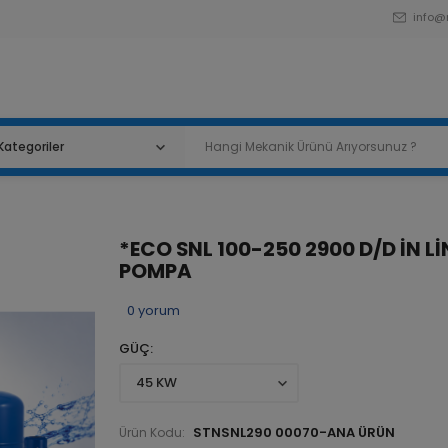
info@
*ECO SNL 100-250 2900 D/D İN Lİ
POMPA
0
yorum
GÜÇ
STNSNL290 00070-ANA ÜRÜN
Ürün Kodu: