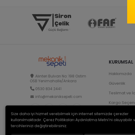
KURUMSAL
Hakkımızda
Alınteri Bulvarı No: 198 Ostim
OSB Yenimahalle/Ankara
Güvenlik
0530 834 2441
Teslimat ve İ
info@mekaniksepeti.com
Kargo Seçene
Size daha iyi hizmet verebilmek için internet sitemizde çerezler
kullanılmaktadır. Çerez Politikaları Aydınlatma Metni’ni okuyabilir 
tercihlerinizi değiştirebilirsiniz.