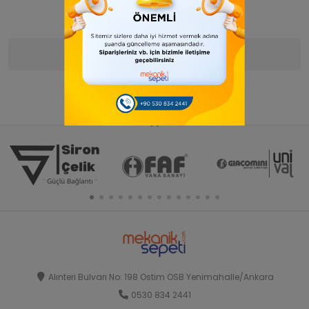
Ürün Bilgisi
Yorumlar
(0)
Alınteri Bulvarı No: 198 Ostim OSB Yenimahalle/Ankara
0530 834 2441