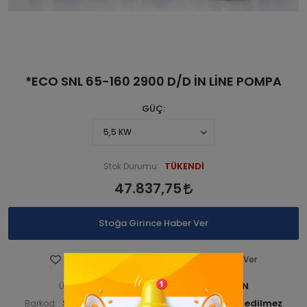
*ECO SNL 65-160 2900 D/D İN LİNE POMPA
GÜÇ
TÜKENDİ
Stok Durumu:
47.837,75
Stoğa Girince Haber Ver
Favorilere Ekle
Fiyatı Düşünce Haber Ver
STNSNL290 00034-ANA ÜRÜN
Ürün Kodu:
STNSNL29000034
Barkod:
İade Bilgisi: