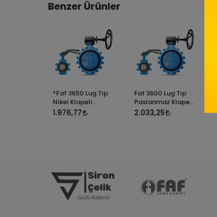
Benzer Ürünler
*Faf 3650 Lug Tip
Faf 3600 Lug Tip
Nikel Klapeli
Paslanmaz Klapeli
Kelebek Vana
Kelebek Vana
1.976,77
2.033,25