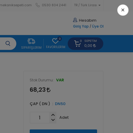
mekaniksepeti.com
0530 834 2441
TR
Türk Lirası
×
Hesabım
Giriş Yap
/
Üye Ol
0
SEPETIM
0
0,00
FAVORILERIM
SIPARIŞLERIM
VAR
Stok Durumu:
68,23
ÇAP ( DN )
DN50
Adet