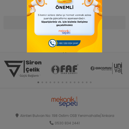
Ürün Bilgisi
Yorumlar
(0)
Alınteri Bulvarı No: 198 Ostim OSB Yenimahalle/Ankara
0530 834 2441