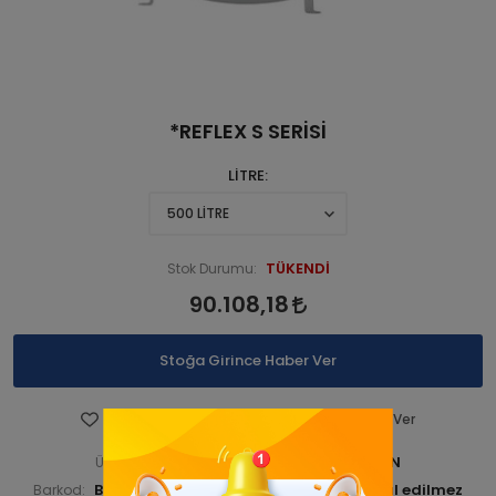
*REFLEX S SERİSİ
LİTRE
TÜKENDİ
Stok Durumu:
90.108,18
Stoğa Girince Haber Ver
Favorilere Ekle
Fiyatı Düşünce Haber Ver
BUDKAZGEN 000041-ANA URN
Ürün Kodu:
BUDKAZGEN000049
Barkod:
İade Bilgisi: