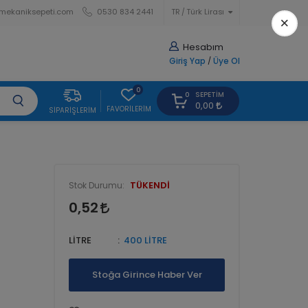
mekaniksepeti.com
0530 834 2441
TR
Türk Lirası
×
Hesabım
Giriş Yap
/
Üye Ol
0
SEPETIM
0
0,00
FAVORILERIM
SIPARIŞLERIM
TÜKENDİ
Stok Durumu:
0,52
LİTRE
400 LİTRE
Stoğa Girince Haber Ver