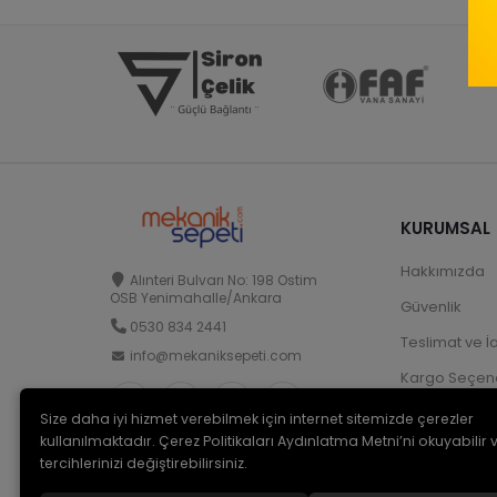
KURUMSAL
Hakkımızda
Alınteri Bulvarı No: 198 Ostim
OSB Yenimahalle/Ankara
Güvenlik
0530 834 2441
Teslimat ve İ
info@mekaniksepeti.com
Kargo Seçene
Size daha iyi hizmet verebilmek için internet sitemizde çerezler
kullanılmaktadır. Çerez Politikaları Aydınlatma Metni’ni okuyabilir 
tercihlerinizi değiştirebilirsiniz.