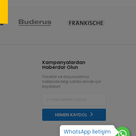
Kampanyalardan
Haberdar Olun
Fırsatlar ve duyurularımız
hakkında bilgi sahibi olmak için
kaydolun!
HEMEN KAYDOL
WhatsApp İletişim