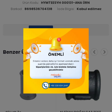
HYMTEESYH 000131-ANA ÜRN
Ürün Kodu:
8698536704138
Barkod:
İade Bilgisi:
Ürün Bilgisi
Yorumlar
(0)
Benzer Ürünler