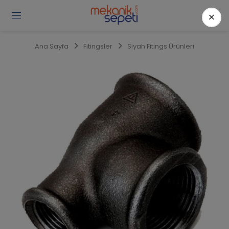
×
Gi
Y
/
Ana Sayfa
Fitingsler
Siyah Fitings Ürünleri
Ü
O