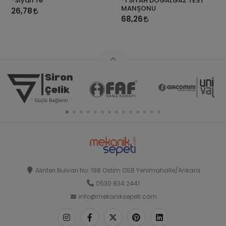
*Siyah Te
*1 SİYAH DOĞALGAZ TEST
MANŞONU
26,78
68,26
Alınteri Bulvarı No: 198 Ostim OSB Yenimahalle/Ankara
0530 834 2441
info@mekaniksepeti.com