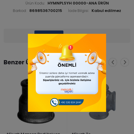
HYMNPLSYH 00000-ANA ÜRÜN
Ürün Kodu:
8698536700215
Barkod:
İade Bilgisi:
Ürün Bilgisi
Yorumlar
(0)
Benzer Ürünler