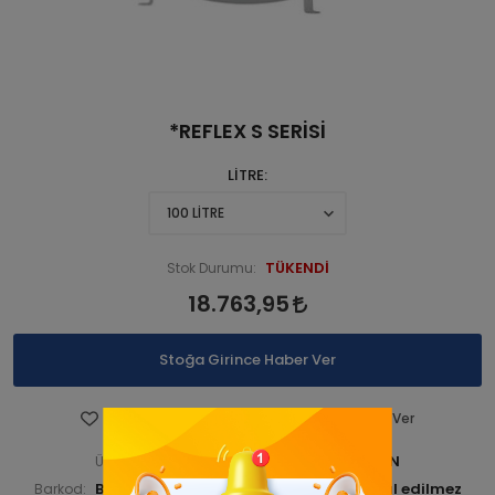
*REFLEX S SERİSİ
LİTRE
TÜKENDİ
Stok Durumu:
18.763,95
Stoğa Girince Haber Ver
Favorilere Ekle
Fiyatı Düşünce Haber Ver
BUDKAZGEN 000041-ANA URN
Ürün Kodu:
BUDKAZGEN000043
Barkod:
İade Bilgisi: