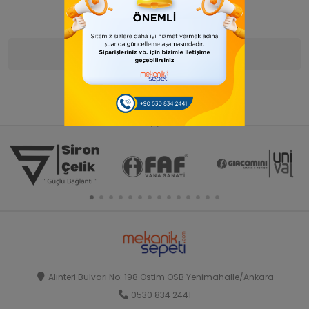
Ürün Bilgisi
Yorumlar
(0)
Alınteri Bulvarı No: 198 Ostim OSB Yenimahalle/Ankara
0530 834 2441