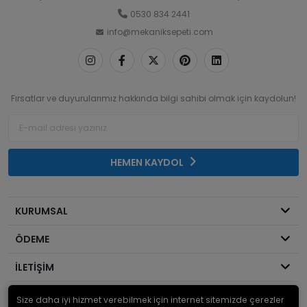
0530 834 2441
info@mekaniksepeti.com
Fırsatlar ve duyurularımız hakkında bilgi sahibi olmak için kaydolun!
HEMEN KAYDOL
KURUMSAL
ÖDEME
İLETİŞİM
Size daha iyi hizmet verebilmek için internet sitemizde çerezler
© 2026
Mekanik Sepeti
. Bir Serdaroğlu A.Ş markasıdır ve tüm hakları