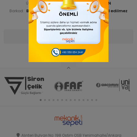
BUDKAZBOY 000005-ANA URN
Ürün Kodu:
BUDKAZBOY000009
Barkod:
İade Bilgisi:
Ürün Bilgisi
Yorumlar
(0)
Alınteri Bulvarı No: 198 Ostim OSB Yenimahalle/Ankara