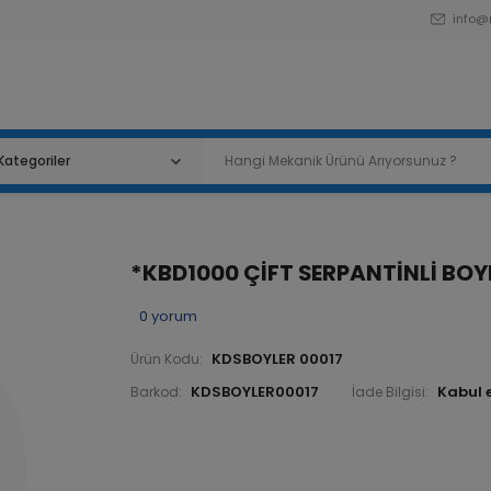
info@
*KBD1000 ÇİFT SERPANTİNLİ BOY
0
yorum
KDSBOYLER 00017
Ürün Kodu:
KDSBOYLER00017
Barkod:
İade Bilgisi: