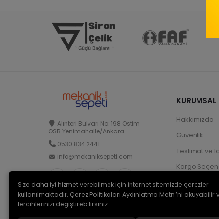
KURUMSAL
Hakkımızda
Alınteri Bulvarı No: 198 Ostim
OSB Yenimahalle/Ankara
Güvenlik
0530 834 2441
Teslimat ve İ
info@mekaniksepeti.com
Kargo Seçene
Size daha iyi hizmet verebilmek için internet sitemizde çerezler
kullanılmaktadır. Çerez Politikaları Aydınlatma Metni’ni okuyabilir 
tercihlerinizi değiştirebilirsiniz.