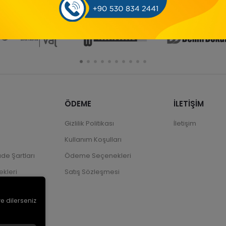
ÖDEME
İLETİŞİM
Gizlilik Politikası
İletişim
Kullanım Koşulları
ade Şartları
Ödeme Seçenekleri
kleri
Satış Sözleşmesi
ve dilerseniz