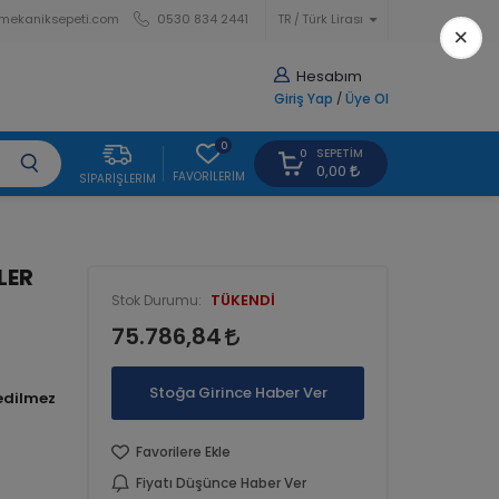
mekaniksepeti.com
0530 834 2441
TR
Türk Lirası
×
Hesabım
Giriş Yap
/
Üye Ol
0
SEPETIM
0
0,00
FAVORILERIM
SIPARIŞLERIM
LER
TÜKENDİ
Stok Durumu:
75.786,84
Stoğa Girince Haber Ver
Favorilere Ekle
Fiyatı Düşünce Haber Ver