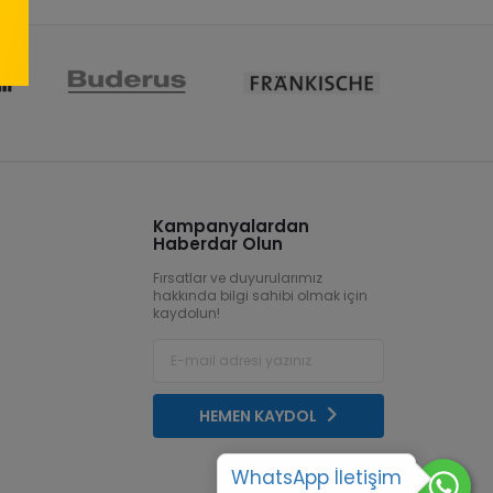
Kampanyalardan
Haberdar Olun
Fırsatlar ve duyurularımız
hakkında bilgi sahibi olmak için
kaydolun!
HEMEN KAYDOL
WhatsApp İletişim