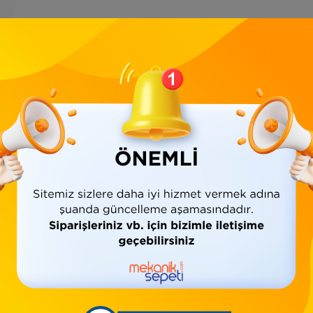
Ürün Bilgisi
Yorumlar
(0)