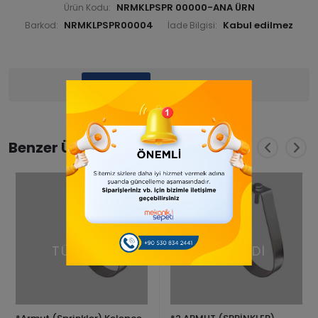
NRMKLPSPR 00000-ANA ÜRN
Ürün Kodu:
NRMKLPSPR00004
Barkod:
İade Bilgisi:
Ürün Bilgisi
Yorumlar
(0)
Benzer Ürünler
TÜKENDİ
TÜKENDİ