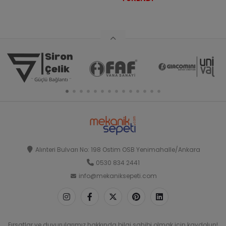
Alınteri Bulvarı No: 198 Ostim OSB Yenimahalle/Ankara
0530 834 2441
info@mekaniksepeti.com
Fırsatlar ve duyurularımız hakkında bilgi sahibi olmak için kaydolun!