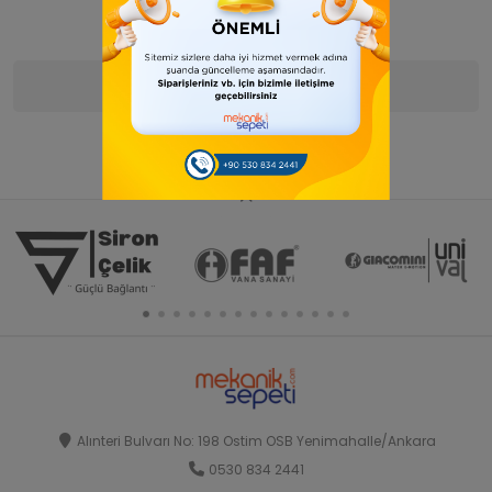
Ürün Bilgisi
Yorumlar
(0)
Alınteri Bulvarı No: 198 Ostim OSB Yenimahalle/Ankara
0530 834 2441