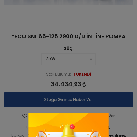
*ECO SNL 65-125 2900 D/D İN LİNE POMPA
GÜÇ
TÜKENDİ
Stok Durumu:
34.434,93
Stoğa Girince Haber Ver
Favorilere Ekle
Fiyatı Düşünce Haber Ver
STNSNL290 00030-ANA ÜRÜN
Ürün Kodu:
STNSNL29000030
Barkod:
İade Bilgisi: