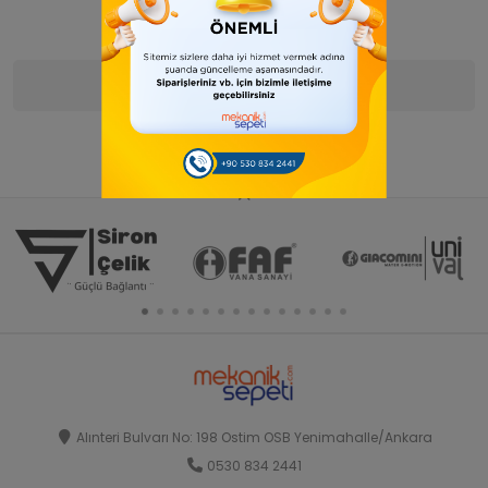
Ürün Bilgisi
Yorumlar
(0)
Alınteri Bulvarı No: 198 Ostim OSB Yenimahalle/Ankara
0530 834 2441