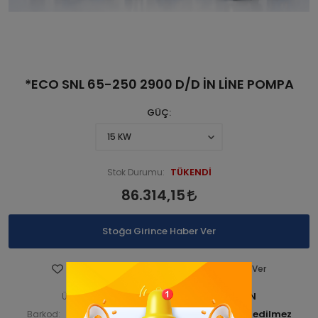
*ECO SNL 65-250 2900 D/D İN LİNE POMPA
GÜÇ
TÜKENDİ
Stok Durumu:
86.314,15
Stoğa Girince Haber Ver
Favorilere Ekle
Fiyatı Düşünce Haber Ver
STNSNL290 00041-ANA ÜRÜN
Ürün Kodu:
STNSNL29000041
Barkod:
İade Bilgisi: