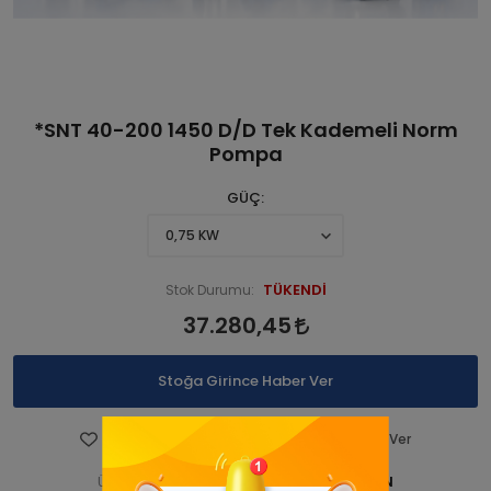
*SNT 40-200 1450 D/D Tek Kademeli Norm
Pompa
GÜÇ
TÜKENDİ
Stok Durumu:
37.280,45
Stoğa Girince Haber Ver
Favorilere Ekle
Fiyatı Düşünce Haber Ver
STNSNT140 00017-ANAÜRÜN
Ürün Kodu: