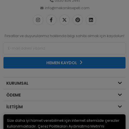
0530 834 2441
info@mekaniksepeti.com
Fırsatlar ve duyurularımız hakkında bilgi sahibi olmak için kaydolun!
HEMEN KAYDOL
KURUMSAL
ÖDEME
İLETİŞİM
Size daha iyi hizmet verebilmek için internet sitemizde çerezler
© 2026
Mekanik Sepeti
. Bir Serdaroğlu A.Ş markasıdır ve tüm hakları
saklıdır.
kullanılmaktadır. Çerez Politikaları Aydınlatma Metni’ni