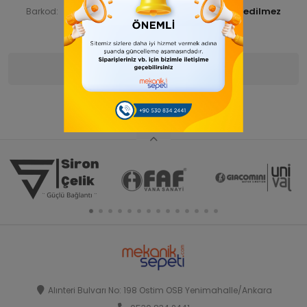
STNSNT14000017
Barkod:
İade Bilgisi:
Ürün Bilgisi
Yorumlar
(0)
Alınteri Bulvarı No: 198 Ostim OSB Yenimahalle/Ankara