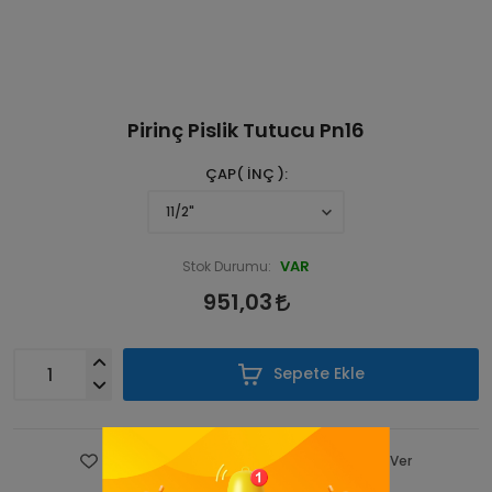
Pirinç Pislik Tutucu Pn16
ÇAP( İNÇ )
VAR
Stok Durumu:
951,03
Sepete Ekle
Favorilere Ekle
Fiyatı Düşünce Haber Ver