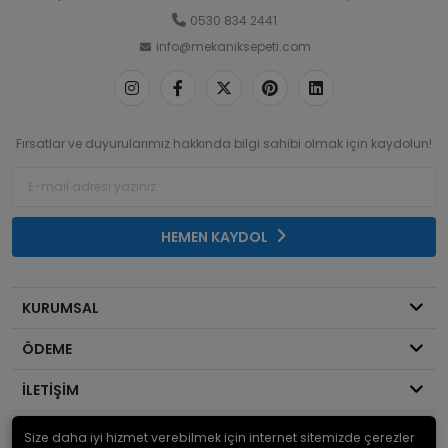
0530 834 2441
info@mekaniksepeti.com
Fırsatlar ve duyurularımız hakkında bilgi sahibi olmak için kaydolun!
HEMEN KAYDOL
KURUMSAL
ÖDEME
İLETİŞİM
Size daha iyi hizmet verebilmek için internet sitemizde çerezler
© 2026
Mekanik Sepeti
. Bir Serdaroğlu A.Ş markasıdır ve tüm hakları