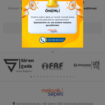
KNSPSTPRN 00000-ANA ÜRN
Ürün Kodu:
KNSPSTPRN00005
Barkod:
İade Bilgisi:
Ürün Bilgisi
Yorumlar
(0)
Alınteri Bulvarı No: 198 Ostim OSB Yenimahalle/Ankara