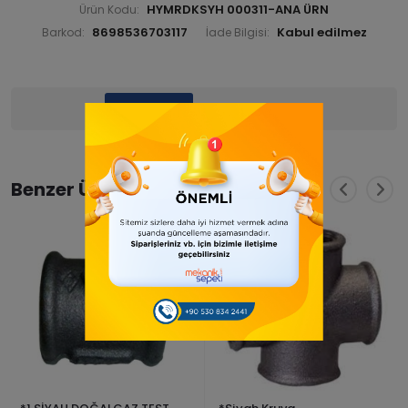
HYMRDKSYH 000311-ANA ÜRN
Ürün Kodu:
8698536703117
Barkod:
İade Bilgisi:
Ürün Bilgisi
Yorumlar
(0)
Benzer Ürünler