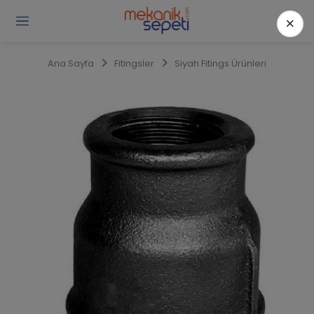
×
Gi
Y
/
Ana Sayfa
Fitingsler
Siyah Fitings Ürünleri
Ü
O