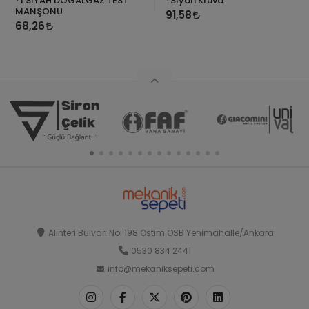
*1 SİYAH DOĞALGAZ TEST
*Siyah Kruva
MANŞONU
91,58
68,26
Alınteri Bulvarı No: 198 Ostim OSB Yenimahalle/Ankara
0530 834 2441
info@mekaniksepeti.com