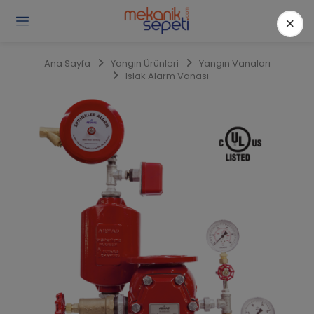
×
Gi
Y
/
Ana Sayfa
Yangın Ürünleri
Yangın Vanaları
Ü
Islak Alarm Vanası
O