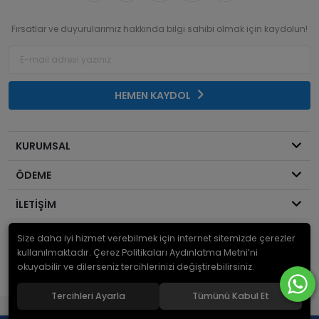
Fırsatlar ve duyurularımız hakkında bilgi sahibi olmak için kaydolun!
HEMEN KAYDOL
KURUMSAL
ÖDEME
İLETİŞİM
Size daha iyi hizmet verebilmek için internet sitemizde çerezler
© 2026
Mekanik Sepeti
. Bir Serdaroğlu A.Ş markasıdır ve tüm hakları
saklıdır.
kullanılmaktadır. Çerez Politikaları Aydınlatma Metni’ni
okuyabilir ve dilerseniz tercihlerinizi değiştirebilirsiniz.
Tercihleri Ayarla
Tümünü Kabul Et
®
Hipotenüs
Yeni Nesil E-Ticaret Sistemleri ile Hazırlanmıştır.