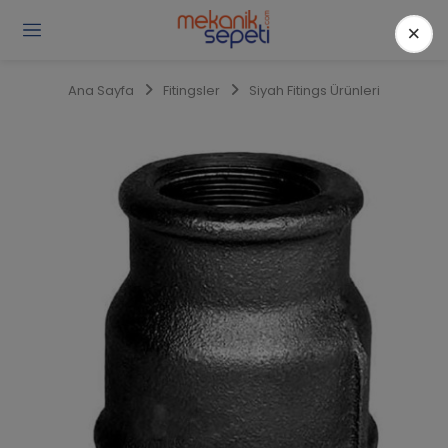
×
Gi
Y
/
Ana Sayfa
Fitingsler
Siyah Fitings Ürünleri
Ü
O