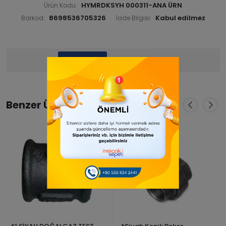
HYMRDKSYH 000311-ANA ÜRN
Ürün Kodu:
8698536705326
Barkod:
İade Bilgisi:
Ürün Bilgisi
Yorumlar
(0)
Benzer Ürünler