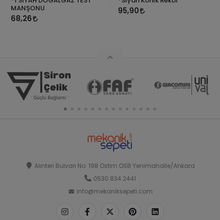
*1 SİYAH DOĞALGAZ TEST
*Siyah Konik Rekor
MANŞONU
95,90
68,26
Alınteri Bulvarı No: 198 Ostim OSB Yenimahalle/Ankara
0530 834 2441
info@mekaniksepeti.com