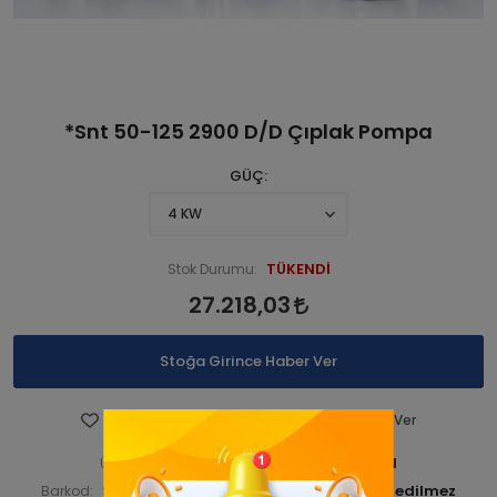
*Snt 50-125 2900 D/D Çıplak Pompa
GÜÇ
TÜKENDİ
Stok Durumu:
27.218,03
Stoğa Girince Haber Ver
Favorilere Ekle
Fiyatı Düşünce Haber Ver
STNSNT290 001181-ANA ÜRN
Ürün Kodu:
STNSNT29000120
Barkod:
İade Bilgisi: