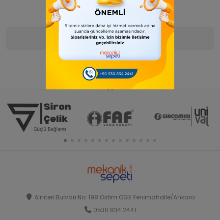
Ürün Bilgisi
Yorumlar
(0)
Alınteri Bulvarı No: 198 Ostim OSB Yenimahalle/Ankara
0530 834 2441