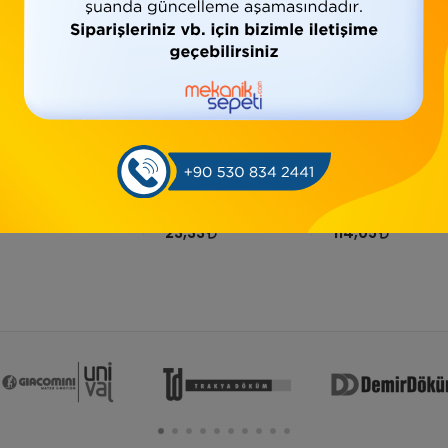
*Siyah İnegal Te
*Siyah Kuyruklu
*SİYAH DOĞALGA
Dirsek
TEST DİRSEĞİ
56,16
23,33
114,05