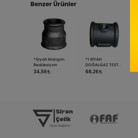
Benzer Ürünler
ipel
*Siyah Manşon
*1 SİYAH
Redüksiyon
DOĞALGAZ TEST
MANŞONU
34,56
68,26