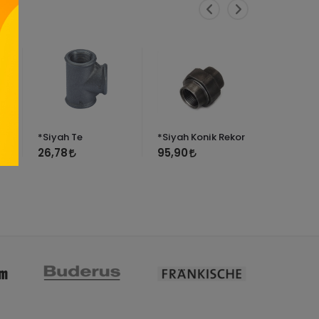
Z
*Siyah Te
*Siyah Konik Rekor
*Siyah D
26,78
95,90
17,28