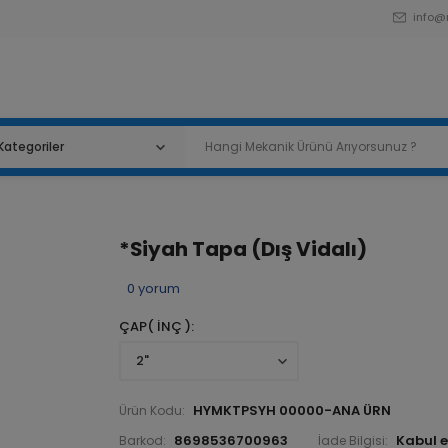
info@
*Siyah Tapa (Dış Vidalı)
0
yorum
ÇAP( İNÇ )
HYMKTPSYH 00000-ANA ÜRN
Ürün Kodu:
8698536700963
Barkod:
İade Bilgisi: