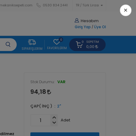
mekaniksepeti.com
0530 834 2441
TR
Türk Lirası
×
Hesabım
Giriş Yap
/
Üye Ol
0
SEPETIM
0
0,00
FAVORILERIM
SIPARIŞLERIM
VAR
Stok Durumu:
94,18
ÇAP( İNÇ )
2"
Adet