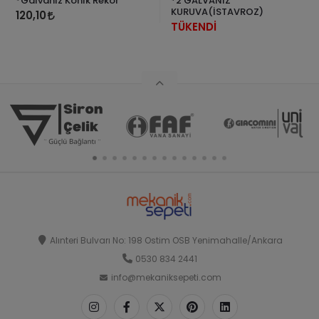
*Galvaniz Konik Rekor
*2 GALVANİZ
KURUVA(İSTAVROZ)
120,10
TÜKENDİ
Alınteri Bulvarı No: 198 Ostim OSB Yenimahalle/Ankara
0530 834 2441
info@mekaniksepeti.com