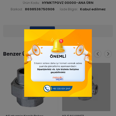
HYMKTPGVZ 00000-ANA ÜRN
Ürün Kodu:
8698536750906
Barkod:
İade Bilgisi:
Ürün Bilgisi
Yorumlar
(0)
Benzer Ürünler
TÜKENDİ