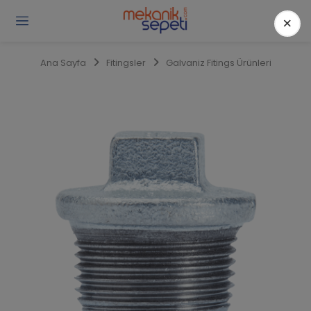
×
Gi
Y
/
Ana Sayfa
Fitingsler
Galvaniz Fitings Ürünleri
Ü
O