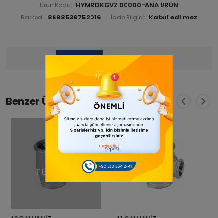
HYMRDKGVZ 00000-ANA ÜRÜN
Ürün Kodu:
8698536752016
Barkod:
İade Bilgisi:
Ürün Bilgisi
Yorumlar
(0)
Benzer Ürünler
TÜKENDİ