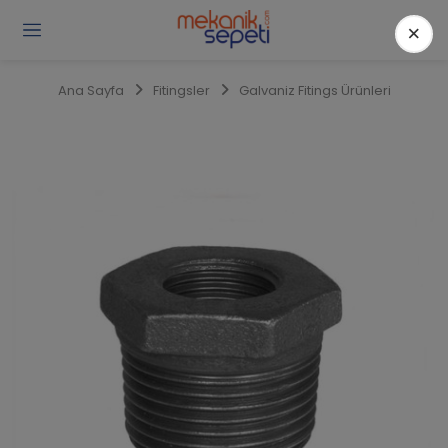
×
Gi
Y
/
Ana Sayfa
Fitingsler
Galvaniz Fitings Ürünleri
Ü
O