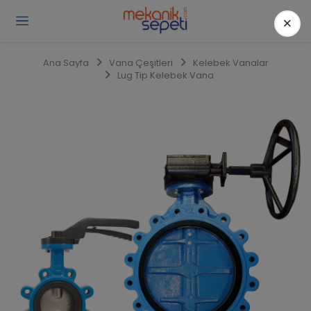
×
Gi
Y
/
Ana Sayfa
Vana Çeşitleri
Kelebek Vanalar
Ü
Lug Tip Kelebek Vana
O