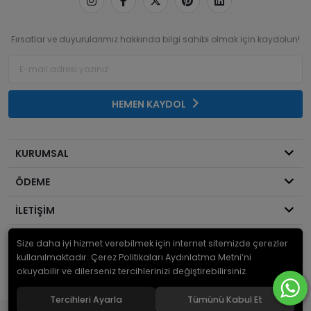
Fırsatlar ve duyurularımız hakkında bilgi sahibi olmak için kaydolun!
HEMEN KAYDOL
KURUMSAL
ÖDEME
İLETİŞİM
Size daha iyi hizmet verebilmek için internet sitemizde çerezler
© 2026
Mekanik Sepeti
. Bir Serdaroğlu A.Ş markasıdır ve tüm hakları
saklıdır.
kullanılmaktadır. Çerez Politikaları Aydınlatma Metni’ni
okuyabilir ve dilerseniz tercihlerinizi değiştirebilirsiniz.
Tercihleri Ayarla
Tümünü Kabul Et
®
Hipotenüs
Yeni Nesil E-Ticaret Sistemleri ile Hazırlanmıştır.