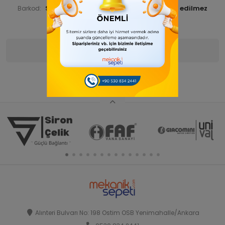
STNSNT14000040
Barkod:
İade Bilgisi:
Ürün Bilgisi
Yorumlar
(0)
Alınteri Bulvarı No: 198 Ostim OSB Yenimahalle/Ankara