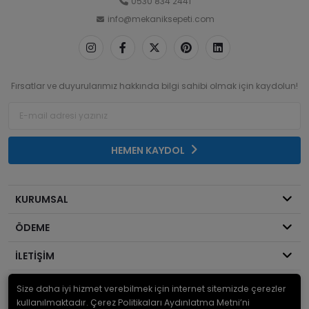
0530 834 2441
info@mekaniksepeti.com
Fırsatlar ve duyurularımız hakkında bilgi sahibi olmak için kaydolun!
HEMEN KAYDOL
KURUMSAL
ÖDEME
İLETİŞİM
Size daha iyi hizmet verebilmek için internet sitemizde çerezler
© 2026
Mekanik Sepeti
. Bir Serdaroğlu A.Ş markasıdır ve tüm hakları
saklıdır.
kullanılmaktadır. Çerez Politikaları Aydınlatma Metni’ni