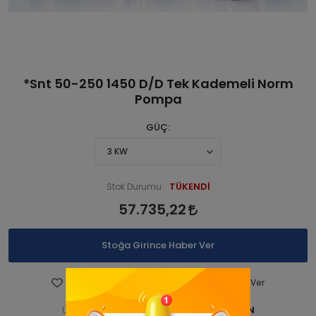
*Snt 50-250 1450 D/D Tek Kademeli Norm
Pompa
GÜÇ
TÜKENDİ
Stok Durumu:
57.735,22
Stoğa Girince Haber Ver
Favorilere Ekle
Fiyatı Düşünce Haber Ver
STNSNT140 000381-ANA ÜRN
Ürün Kodu: