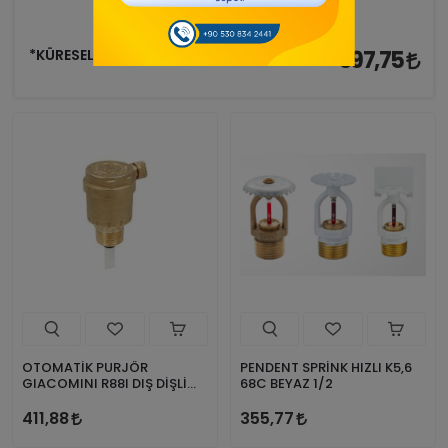
*KÜRESEL VANA PİRİNÇ R850T
397,75
OTOMATİK PURJÖR
PENDENT SPRİNK HIZLI K5,6
GIACOMINI R88I DIŞ DİŞLİ
68C BEYAZ 1/2
1/2
411,88
355,77