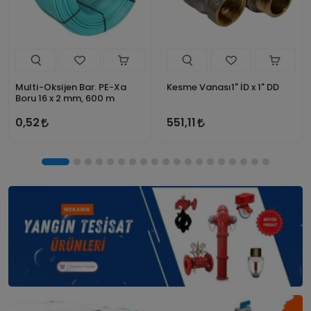
Multi-Oksijen Bar. PE-Xa
Kesme Vanası1" İD x 1" DD
Boru 16 x 2 mm, 600 m
0,52
551,11