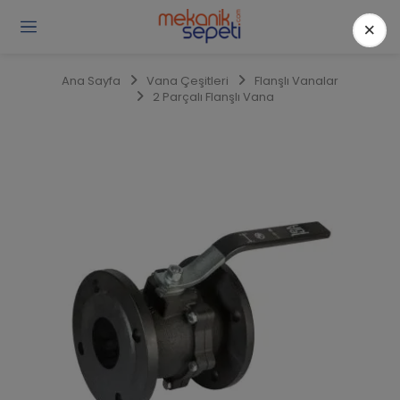
×
Gi
Y
/
Ana Sayfa
Vana Çeşitleri
Flanşlı Vanalar
Ü
2 Parçalı Flanşlı Vana
O