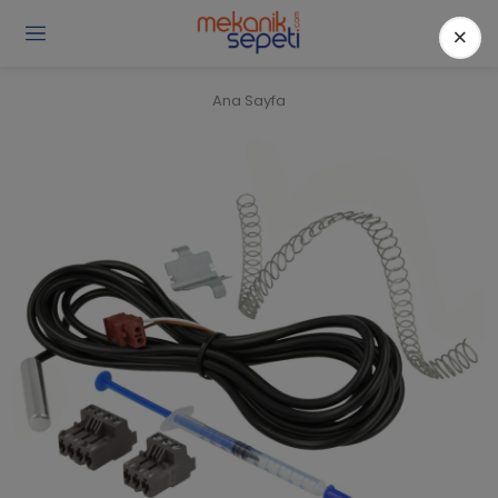
×
Gi
Y
/
Ana Sayfa
Ü
O