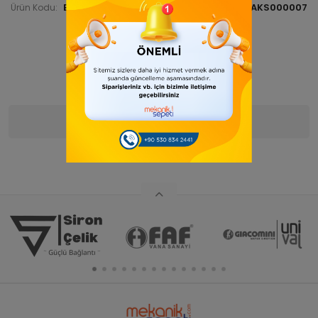
BUDKAZAKS 000007
BUDKAZAKS000007
Ürün Kodu:
Barkod:
İade Bilgisi:
FIRSAT
ÜRÜNÜ
Ürün Bilgisi
Yorumlar
(0)