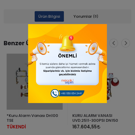
Ürün Bilgisi
Yorumlar
(0)
Benzer Ürünler
TÜKENDİ
*Kuru Alarm Vanası Dn100
KURU ALARM VANASI
TSE
UVD.2511-300PSI DN150
TÜKENDİ
167.604,55