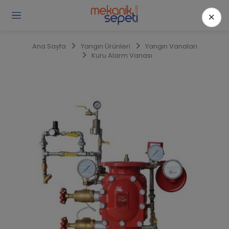
×
Gi
Y
/
Ana Sayfa
Yangın Ürünleri
Yangın Vanaları
Ü
Kuru Alarm Vanası
O