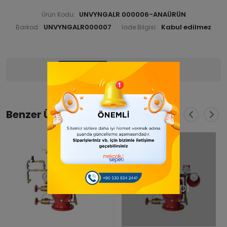
UNVYNGALR 000006-ANAÜRÜN
Ürün Kodu:
UNVYNGALR000007
Barkod:
İade Bilgisi:
Ürün Bilgisi
Yorumlar
(0)
Benzer Ürünler
TÜKENDİ