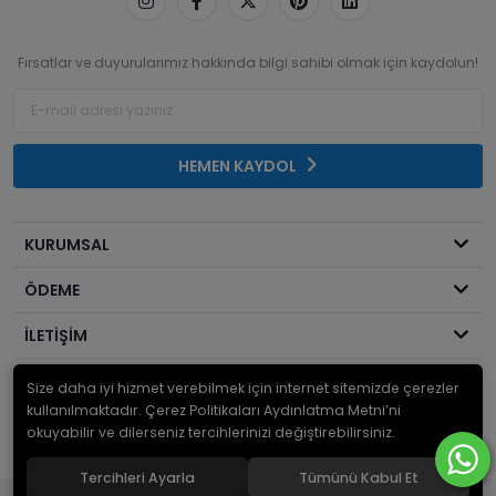
Fırsatlar ve duyurularımız hakkında bilgi sahibi olmak için kaydolun!
HEMEN KAYDOL
KURUMSAL
ÖDEME
İLETİŞİM
Size daha iyi hizmet verebilmek için internet sitemizde çerezler
© 2026
Mekanik Sepeti
. Bir Serdaroğlu A.Ş markasıdır ve tüm hakları
saklıdır.
kullanılmaktadır. Çerez Politikaları Aydınlatma Metni’ni
okuyabilir ve dilerseniz tercihlerinizi değiştirebilirsiniz.
Tercihleri Ayarla
Tümünü Kabul Et
®
Hipotenüs
Yeni Nesil E-Ticaret Sistemleri ile Hazırlanmıştır.