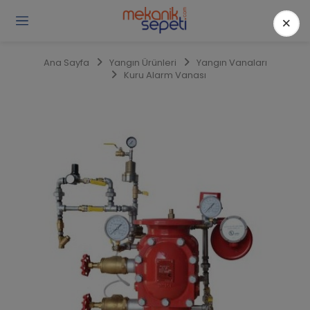
×
Gi
Y
/
Ana Sayfa
Yangın Ürünleri
Yangın Vanaları
Ü
Kuru Alarm Vanası
O