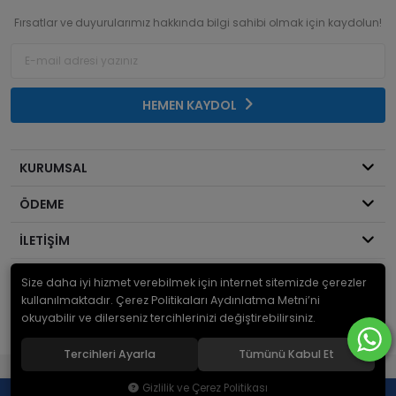
Fırsatlar ve duyurularımız hakkında bilgi sahibi olmak için kaydolun!
HEMEN KAYDOL
KURUMSAL
ÖDEME
İLETİŞİM
Size daha iyi hizmet verebilmek için internet sitemizde çerezler
© 2026
Mekanik Sepeti
. Bir Serdaroğlu A.Ş markasıdır ve tüm hakları
saklıdır.
kullanılmaktadır. Çerez Politikaları Aydınlatma Metni’ni
okuyabilir ve dilerseniz tercihlerinizi değiştirebilirsiniz.
Tercihleri Ayarla
Tümünü Kabul Et
®
Hipotenüs
Yeni Nesil E-Ticaret Sistemleri ile Hazırlanmıştır.
Gizlilik ve Çerez Politikası
0
0