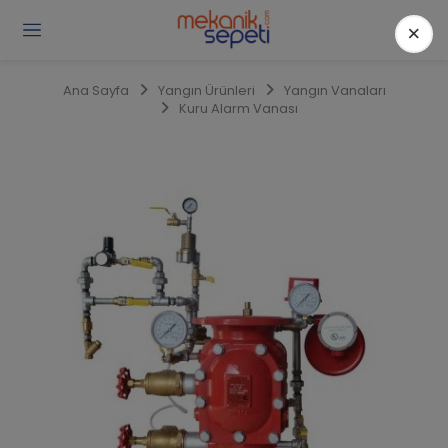
×
Gi
Y
/
Ana Sayfa
Yangın Ürünleri
Yangın Vanaları
Ü
Kuru Alarm Vanası
O