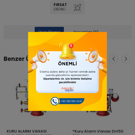
FIRSAT
ÜRÜNÜ
Ürün Bilgisi
Yorumlar
(0)
Benzer Ürünler
KURU ALARM VANASI
*Kuru Alarm Vanası Dn150