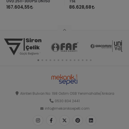
UVD.2511-300PSI DN150
TSE
167.604,55
86.628,68
Alınteri Bulvarı No: 198 Ostim OSB Yenimahalle/Ankara
0530 834 2441
info@mekaniksepeti.com