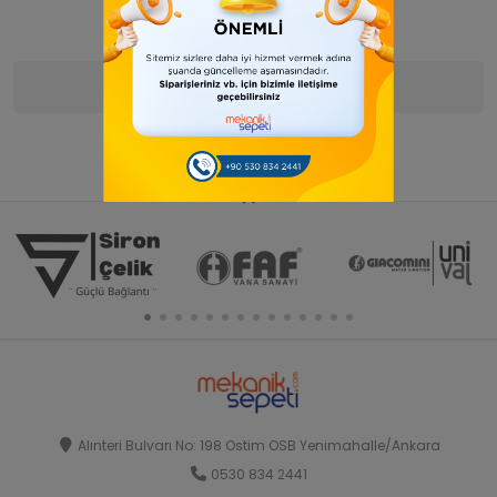
Ürün Bilgisi
Yorumlar
(0)
Alınteri Bulvarı No: 198 Ostim OSB Yenimahalle/Ankara
0530 834 2441