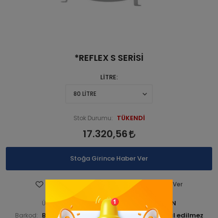
*REFLEX S SERİSİ
LİTRE
TÜKENDİ
Stok Durumu:
17.320,56
Stoğa Girince Haber Ver
Favorilere Ekle
Fiyatı Düşünce Haber Ver
BUDKAZGEN 000041-ANA URN
Ürün Kodu:
BUDKAZGEN000042
Barkod:
İade Bilgisi: