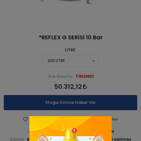
*REFLEX G SERİSİ 10 Bar
LİTRE
TÜKENDİ
Stok Durumu:
50.312,12
Stoğa Girince Haber Ver
Favorilere Ekle
Fiyatı Düşünce Haber Ver
BUDKAZGEN 000001-ANA URN
Ürün Kodu:
BUDKAZGEN000002
Barkod:
İade Bilgisi: