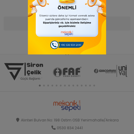
Ürün Bilgisi
Yorumlar
(0)
Alınteri Bulvarı No: 198 Ostim OSB Yenimahalle/Ankara
0530 834 2441