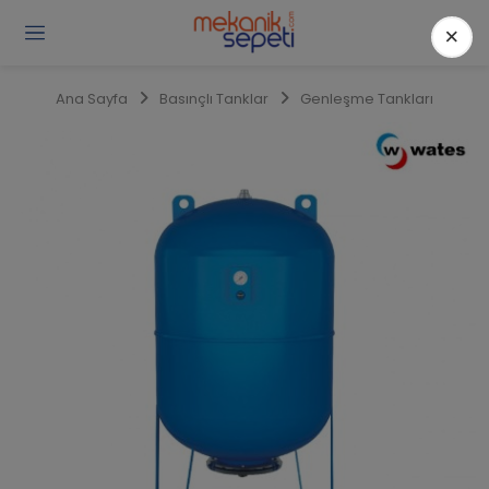
×
Gi
Y
/
Ana Sayfa
Basınçlı Tanklar
Genleşme Tankları
Ü
O