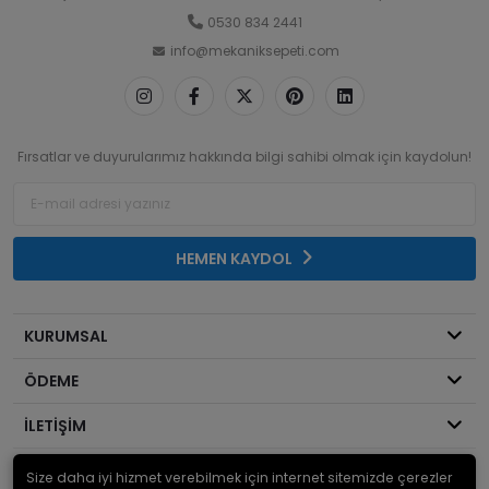
0530 834 2441
info@mekaniksepeti.com
Fırsatlar ve duyurularımız hakkında bilgi sahibi olmak için kaydolun!
HEMEN KAYDOL
KURUMSAL
ÖDEME
İLETİŞİM
Size daha iyi hizmet verebilmek için internet sitemizde çerezler
© 2026
Mekanik Sepeti
. Bir Serdaroğlu A.Ş markasıdır ve tüm hakları