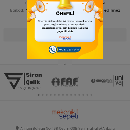
SİRDSKPAT 00000-ANA ÜRÜN
Ürün Kodu:
YGTDSKPAT00009
Barkod:
İade Bilgisi:
Ürün Bilgisi
Yorumlar
(0)
Alınteri Bulvarı No: 198 Ostim OSB Yenimahalle/Ankara