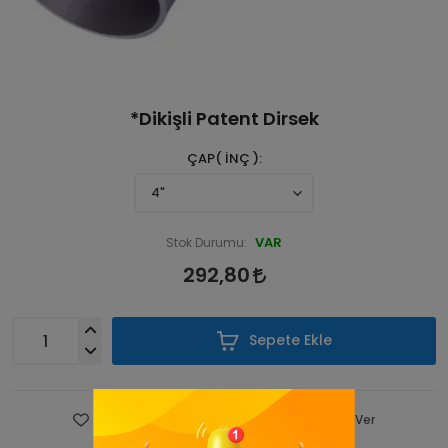
*Dikişli Patent Dirsek
ÇAP( İNÇ )
VAR
Stok Durumu:
292,80
Sepete Ekle
Favorilere Ekle
Fiyatı Düşünce Haber Ver