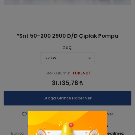
*Snt 50-200 2900 D/D Çıplak Pompa
GÜÇ
TÜKENDİ
Stok Durumu:
31.135,78
Stoğa Girince Haber Ver
Favorilere Ekle
Fiyatı Düşünce Haber Ver
STNSNT290 001251-ANA ÜRN
Ürün Kodu:
STNSNT29000129
Barkod:
İade Bilgisi: