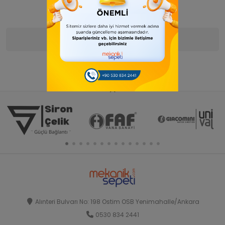
Ürün Bilgisi
Yorumlar
(0)
Alınteri Bulvarı No: 198 Ostim OSB Yenimahalle/Ankara
0530 834 2441