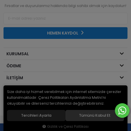
Fırsatlar ve duyurularımız hakkında bilgi sahibi olmak için kaydolun!
HEMEN KAYDOL
KURUMSAL
ÖDEME
İLETİŞİM
Size daha iyi hizmet verebilmek için internet sitemizde çerezler
© 2026
Mekanik Sepeti
. Bir Serdaroğlu A.Ş markasıdır ve tüm hakları
saklıdır.
kullanılmaktadır. Çerez Politikaları Aydınlatma Metni’ni
okuyabilir ve dilerseniz tercihlerinizi değiştirebilirsiniz.
Tercihleri Ayarla
Tümünü Kabul Et
®
Hipotenüs
Yeni Nesil E-Ticaret Sistemleri ile Hazırlanmıştır.
Gizlilik ve Çerez Politikası
0
0