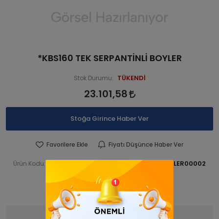
*KBS160 TEK SERPANTİNLİ BOYLER
TÜKENDİ
Stok Durumu:
23.101,58
Stoğa Girince Haber Ver
Favorilere Ekle
Fiyatı Düşünce Haber Ver
KDSBOYLER 00002
KDSBOYLER00002
Ürün Kodu:
Barkod:
İade Bilgisi:
Ürün Bilgisi
Yorumlar
(0)