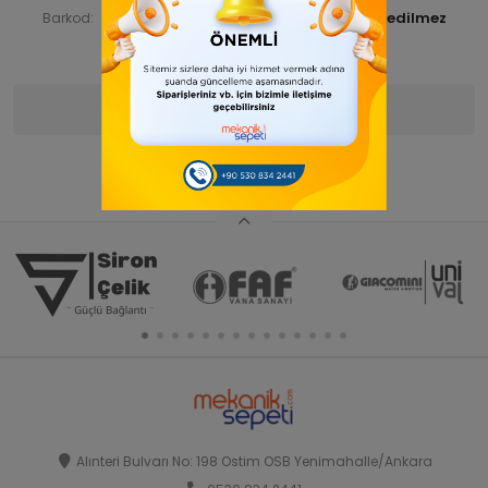
STNSNT29000011
Barkod:
İade Bilgisi:
Ürün Bilgisi
Yorumlar
(0)
Alınteri Bulvarı No: 198 Ostim OSB Yenimahalle/Ankara