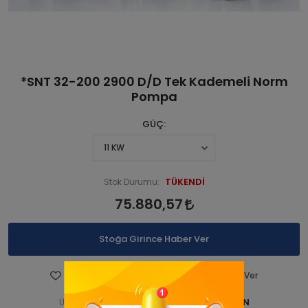
*SNT 32-200 2900 D/D Tek Kademeli Norm
Pompa
GÜÇ
TÜKENDİ
Stok Durumu:
75.880,57
Stoğa Girince Haber Ver
Favorilere Ekle
Fiyatı Düşünce Haber Ver
STNSNT290 00009-ANAÜRÜN
Ürün Kodu: