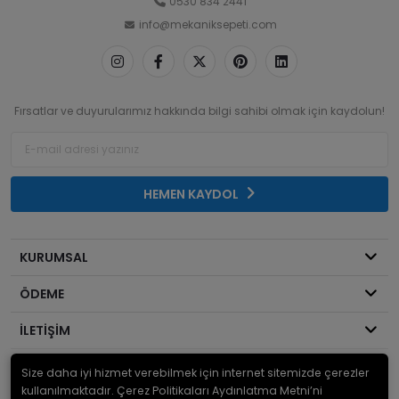
0530 834 2441
info@mekaniksepeti.com
Fırsatlar ve duyurularımız hakkında bilgi sahibi olmak için kaydolun!
HEMEN KAYDOL
KURUMSAL
ÖDEME
İLETİŞİM
Size daha iyi hizmet verebilmek için internet sitemizde çerezler
© 2026
Mekanik Sepeti
. Bir Serdaroğlu A.Ş markasıdır ve tüm hakları
saklıdır.
kullanılmaktadır. Çerez Politikaları Aydınlatma Metni’ni