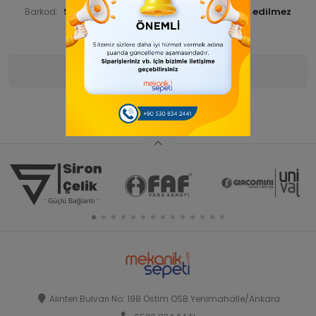
STNSNT29000067
Barkod:
İade Bilgisi:
Ürün Bilgisi
Yorumlar
(0)
Alınteri Bulvarı No: 198 Ostim OSB Yenimahalle/Ankara