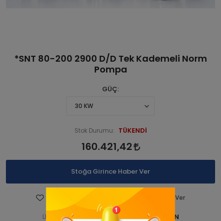
*SNT 80-200 2900 D/D Tek Kademeli Norm
Pompa
GÜÇ
TÜKENDİ
Stok Durumu:
160.421,42
Stoğa Girince Haber Ver
Favorilere Ekle
Fiyatı Düşünce Haber Ver
STNSNT290 00066-ANAÜRÜN
Ürün Kodu: