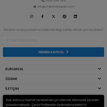
0530 834 2441
info@mekaniksepeti.com
Fırsatlar ve duyurularımız hakkında bilgi sahibi olmak için kaydolun!
HEMEN KAYDOL
KURUMSAL
ÖDEME
İLETİŞİM
Size daha iyi hizmet verebilmek için internet sitemizde çerezler
© 2026
Mekanik Sepeti
. Bir Serdaroğlu A.Ş markasıdır ve tüm hakları
saklıdır.
kullanılmaktadır. Çerez Politikaları Aydınlatma Metni’ni