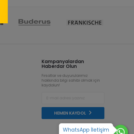
Kampanyalardan
Haberdar Olun
Fırsatlar ve duyurularımız
hakkında bilgi sahibi olmak için
kaydolun!
HEMEN KAYDOL
WhatsApp İletişim