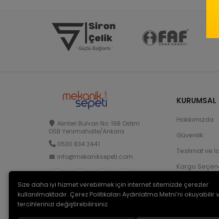
KURUMSAL
Hakkımızda
Alınteri Bulvarı No: 198 Ostim
OSB Yenimahalle/Ankara
Güvenlik
0530 834 2441
Teslimat ve İ
info@mekaniksepeti.com
Kargo Seçene
Size daha iyi hizmet verebilmek için internet sitemizde çerezler
kullanılmaktadır. Çerez Politikaları Aydınlatma Metni’ni okuyabilir 
tercihlerinizi değiştirebilirsiniz.