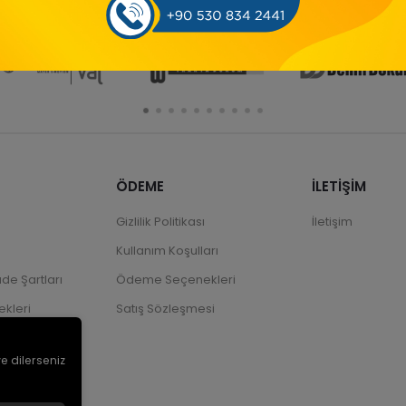
ÖDEME
İLETİŞİM
Gizlilik Politikası
İletişim
Kullanım Koşulları
ade Şartları
Ödeme Seçenekleri
kleri
Satış Sözleşmesi
ve dilerseniz