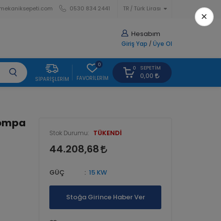
mekaniksepeti.com
0530 834 2441
TR
Türk Lirası
×
Hesabım
Giriş Yap
/
Üye Ol
0
SEPETIM
0
0,00
FAVORILERIM
SIPARIŞLERIM
Pompa
TÜKENDİ
Stok Durumu:
44.208,68
GÜÇ
15 KW
Stoğa Girince Haber Ver