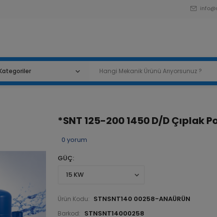
info@
*SNT 125-200 1450 D/D Çıplak 
0
yorum
GÜÇ
STNSNT140 00258-ANAÜRÜN
Ürün Kodu:
STNSNT14000258
Barkod: