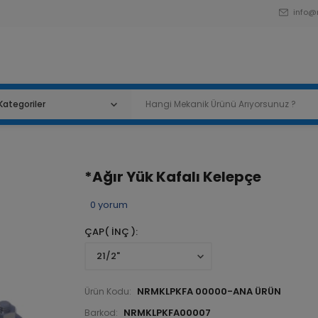
info@
*Ağır Yük Kafalı Kelepçe
0
yorum
ÇAP( İNÇ )
NRMKLPKFA 00000-ANA ÜRÜN
Ürün Kodu:
NRMKLPKFA00007
Barkod: