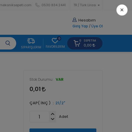
mekaniksepeti.com
0530 834 2441
TR
Türk Lirası
×
Hesabım
Giriş Yap
/
Üye Ol
0
SEPETIM
0
0,00
FAVORILERIM
SIPARIŞLERIM
VAR
Stok Durumu:
0,01
ÇAP( İNÇ )
21/2"
Adet