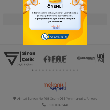
Ürün Bilgisi
Yorumlar
(0)
Alınteri Bulvarı No: 198 Ostim OSB Yenimahalle/Ankara
0530 834 2441