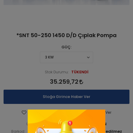
*SNT 50-250 1450 D/D Çıplak Pompa
GÜÇ
TÜKENDİ
Stok Durumu:
35.259,72
Stoğa Girince Haber Ver
Favorilere Ekle
Fiyatı Düşünce Haber Ver
STNSNT140 00187-ANAÜRÜN
Ürün Kodu:
STNSNT14000188
Barkod:
İade Bilgisi: