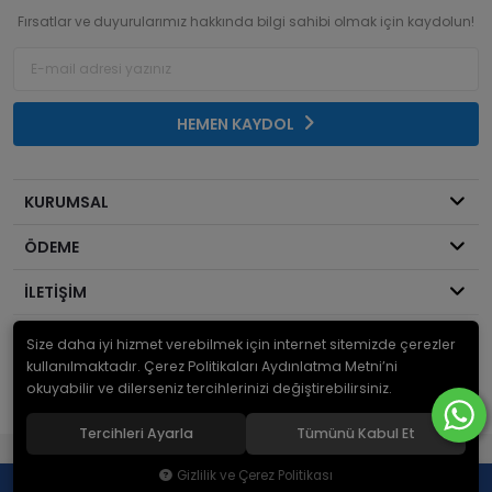
Fırsatlar ve duyurularımız hakkında bilgi sahibi olmak için kaydolun!
HEMEN KAYDOL
KURUMSAL
ÖDEME
İLETİŞİM
Size daha iyi hizmet verebilmek için internet sitemizde çerezler
© 2026
Mekanik Sepeti
. Bir Serdaroğlu A.Ş markasıdır ve tüm hakları
saklıdır.
kullanılmaktadır. Çerez Politikaları Aydınlatma Metni’ni
okuyabilir ve dilerseniz tercihlerinizi değiştirebilirsiniz.
Tercihleri Ayarla
Tümünü Kabul Et
®
Hipotenüs
Yeni Nesil E-Ticaret Sistemleri ile Hazırlanmıştır.
Gizlilik ve Çerez Politikası
0
0