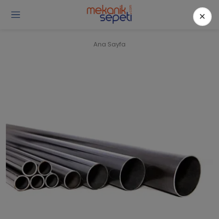
×
Gi
Y
/
Ana Sayfa
Ü
O