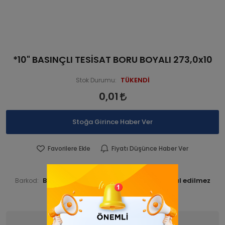
*10" BASINÇLI TESİSAT BORU BOYALI 273,0x10
TÜKENDİ
Stok Durumu:
0,01
Stoğa Girince Haber Ver
Favorilere Ekle
Fiyatı Düşünce Haber Ver
BORBORBOY 000047
Ürün Kodu:
BORBORBOY000047
Barkod:
İade Bilgisi:
Ürün Bilgisi
Yorumlar
(0)