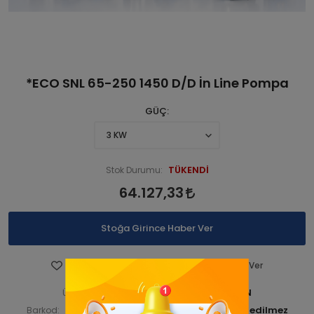
*ECO SNL 65-250 1450 D/D İn Line Pompa
GÜÇ
TÜKENDİ
Stok Durumu:
64.127,33
Stoğa Girince Haber Ver
Favorilere Ekle
Fiyatı Düşünce Haber Ver
STNSNL140 000301-ANA ÜRN
Ürün Kodu:
STNSNL14000035
Barkod:
İade Bilgisi: