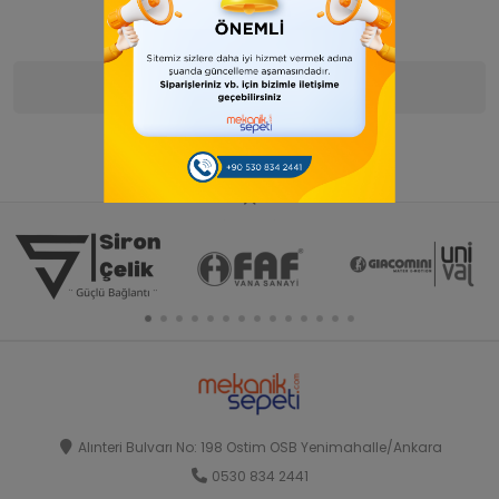
Ürün Bilgisi
Yorumlar
(0)
Alınteri Bulvarı No: 198 Ostim OSB Yenimahalle/Ankara
0530 834 2441