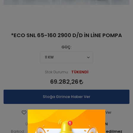
*ECO SNL 65-160 2900 D/D İN LİNE POMPA
GÜÇ
TÜKENDİ
Stok Durumu:
69.282,26
Stoğa Girince Haber Ver
Favorilere Ekle
Fiyatı Düşünce Haber Ver
STNSNL290 00034-ANA ÜRÜN
Ürün Kodu:
STNSNL29000036
Barkod:
İade Bilgisi: