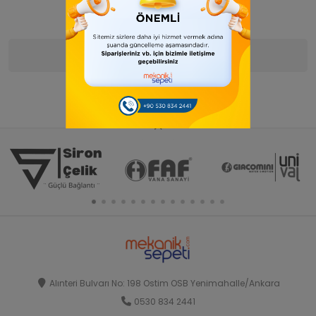
Ürün Bilgisi
Yorumlar
(0)
Alınteri Bulvarı No: 198 Ostim OSB Yenimahalle/Ankara
0530 834 2441