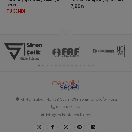
*Armut (Sprinkler) Kelepçe
*Armut Kelepçe (Sprinkler)
Uzun
7,96
TÜKENDİ
Alınteri Bulvarı No: 198 Ostim OSB Yenimahalle/Ankara
0530 834 2441
info@mekaniksepeti.com