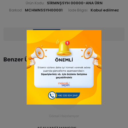
SİRMNŞSYH 00000-ANA ÜRN
Ürün Kodu:
MCHMNSSYH00001
Barkod:
İade Bilgisi:
Ürün Bilgisi
Yorumlar
(0)
Benzer Ürünler