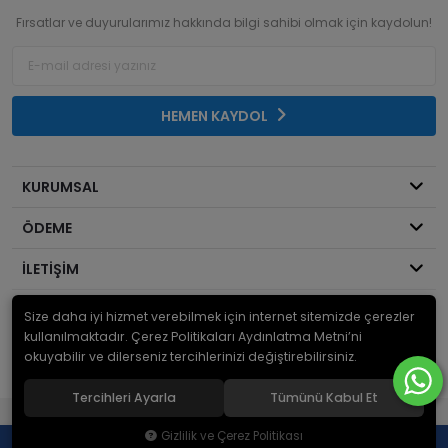
Fırsatlar ve duyurularımız hakkında bilgi sahibi olmak için kaydolun!
HEMEN KAYDOL
KURUMSAL
ÖDEME
İLETİŞİM
Size daha iyi hizmet verebilmek için internet sitemizde çerezler
© 2026
Mekanik Sepeti
. Bir Serdaroğlu A.Ş markasıdır ve tüm hakları
saklıdır.
kullanılmaktadır. Çerez Politikaları Aydınlatma Metni’ni
okuyabilir ve dilerseniz tercihlerinizi değiştirebilirsiniz.
Tercihleri Ayarla
Tümünü Kabul Et
®
Hipotenüs
Yeni Nesil E-Ticaret Sistemleri ile Hazırlanmıştır.
Gizlilik ve Çerez Politikası
0
0