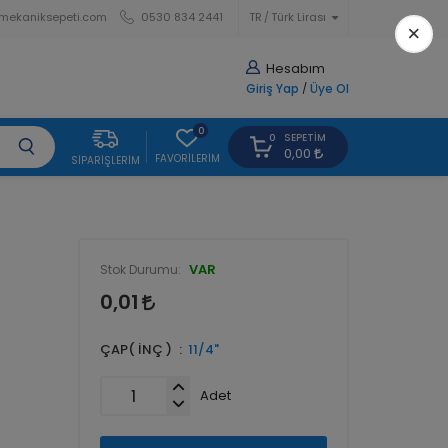
mekaniksepeti.com
0530 834 2441
TR
Türk Lirası
×
Hesabım
Giriş Yap
/
Üye Ol
0
SEPETIM
0
0,00
FAVORILERIM
SIPARIŞLERIM
VAR
Stok Durumu:
0,01
ÇAP( İNÇ )
11/4"
Adet