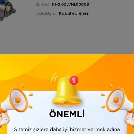
KNSKOLVNL00009
Barkod:
İade Bilgisi:
Ürün Bilgisi
Yorumlar
(0)