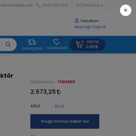
mekaniksepeti.com
0530 834 2441
TR
Türk Lirası
×
Hesabım
Giriş Yap
/
Üye Ol
0
SEPETIM
0
0,00
FAVORILERIM
SIPARIŞLERIM
ektör
TÜKENDİ
Stok Durumu:
2.573,25
AĞIZ
10 LU
Stoğa Girince Haber Ver