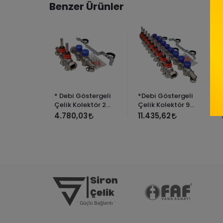
Benzer Ürünler
stergeli
* Debi Göstergeli
*Debi Göstergeli
ektör 10
Çelik Kolektör 2
Çelik Kolektör 9
ağızlı
ağızlı
56
4.780,03
11.435,62