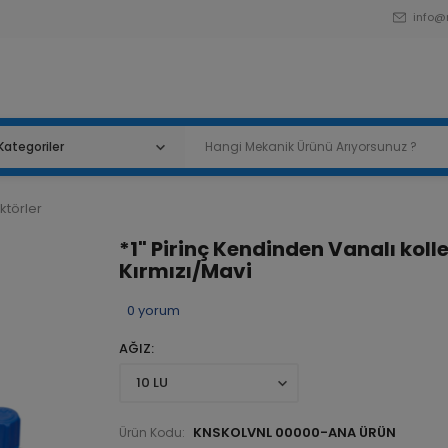
info@
ktörler
*1" Pirinç Kendinden Vanalı koll
Kırmızı/Mavi
0
yorum
AĞIZ
KNSKOLVNL 00000-ANA ÜRÜN
Ürün Kodu: