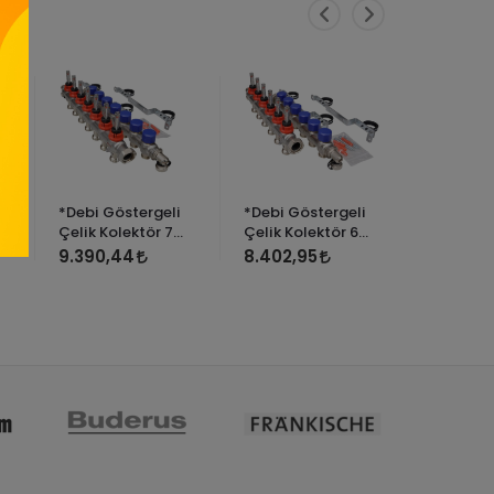
*Debi Göstergeli
*Debi Göstergeli
*Debi Gö
Çelik Kolektör 7
Çelik Kolektör 6
Çelik Ko
ağızlı
ağızlı
ağızlı
9.390,44
8.402,95
6.748,2